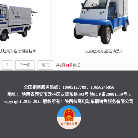
侧装式垃圾车自动侧装技术
EG6020XA1高压清洗车
2
下一页
尾页
共
2
页
14
条数据
全国销售服务热线：18605127789、13656246856
地址： 陕西省西安市碑林区友谊东路393号
陕ICP备20001559号-1
copyright:2015-2025 版权所有：陕西益高电动车辆销售服务有限公司