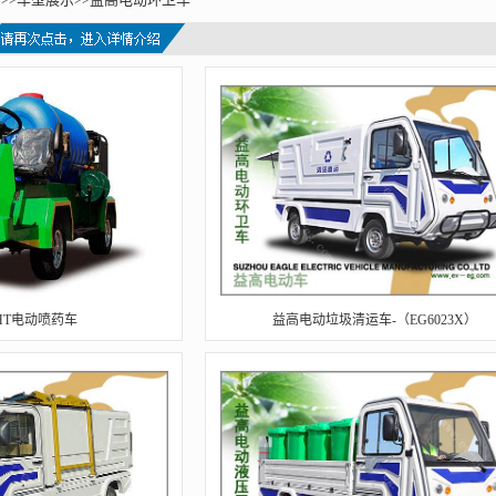
8HT电动喷药车
益高电动垃圾清运车-（EG6023X）