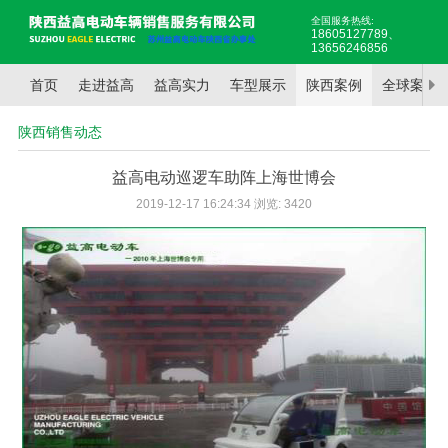
全国服务热线:
18605127789
、
13656246856
首页
走进益高
益高实力
车型展示
陕西案例
全球案例
陕西销售动态
益高电动巡逻车助阵上海世博会
2019-12-17 16:24:34 浏览: 3420