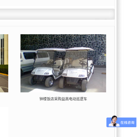
钟楼饭店采购益高电动巡逻车